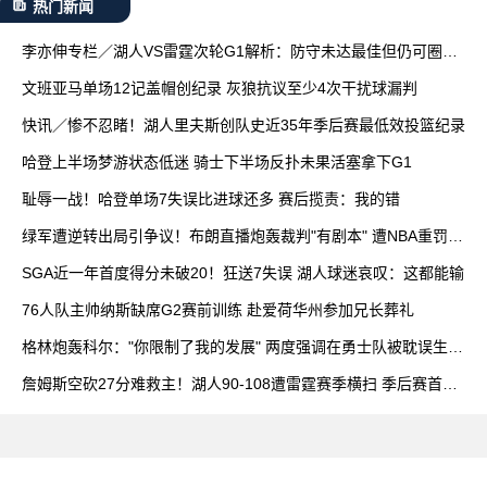
热门新闻
李亦伸专栏／湖人VS雷霆次轮G1解析：防守未达最佳但仍可圈可
点
文班亚马单场12记盖帽创纪录 灰狼抗议至少4次干扰球漏判
快讯／惨不忍睹！湖人里夫斯创队史近35年季后赛最低效投篮纪录
哈登上半场梦游状态低迷 骑士下半场反扑未果活塞拿下G1
耻辱一战！哈登单场7失误比进球还多 赛后揽责：我的错
绿军遭逆转出局引争议！布朗直播炮轰裁判"有剧本" 遭NBA重罚15
7万
SGA近一年首度得分未破20！狂送7失误 湖人球迷哀叹：这都能输
76人队主帅纳斯缺席G2赛前训练 赴爱荷华州参加兄长葬礼
格林炮轰科尔："你限制了我的发展" 两度强调在勇士队被耽误生涯
高度
詹姆斯空砍27分难救主！湖人90-108遭雷霆赛季横扫 季后赛首战
失利