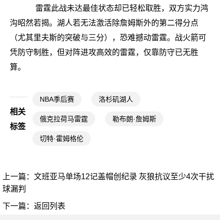
雷霆此战未达最佳状态却已轻松取胜，双方实力鸿
沟昭然若揭。湖人若无法激活除詹姆斯外的第二得分点
（尤其里夫斯的突破与三分），恐难撼动雷霆。战火箭可
凭防守制胜，但对阵进攻高效的雷霆，仅靠防守已无胜
算。
NBA季后赛
洛杉矶湖人
相关
俄克拉荷马雷霆
勒布朗·詹姆斯
标签
切特·霍姆格伦
上一篇：
文班亚马单场12记盖帽创纪录 灰狼抗议至少4次干扰
球漏判
下一篇：
返回列表