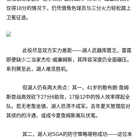
仅得18分的情况下，仍凭借角色球员与三分火力轻松踏上
卫冕征途。
此役尽显双方实力差距——湖人武器库匮乏，雷霆
即便缺少二当家杰伦·威廉姆斯，其阵容深度仍全面碾压。
系列赛至此，湖人难觅胜机。
但湖人仍有两大亮点：其一，41岁的勒布朗·詹姆
斯首战高效砍下27分6助攻，17投12中的惊人效率撑起全
队。若无老詹坐镇，湖人恐溃不成军。去年夏天管理层对
其续约的冷遇，或成今夏詹姆斯离队伏笔。
其二，湖人对SGA的防守策略堪称成功——这位本