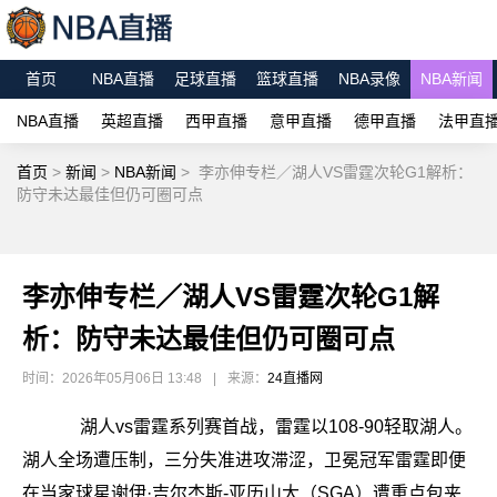
首页
NBA直播
足球直播
篮球直播
NBA录像
NBA新闻
NBA直播
英超直播
西甲直播
意甲直播
德甲直播
法甲直
首页
>
新闻
>
NBA新闻
>
李亦伸专栏／湖人VS雷霆次轮G1解析：
防守未达最佳但仍可圈可点
李亦伸专栏／湖人VS雷霆次轮G1解
析：防守未达最佳但仍可圈可点
时间：2026年05月06日 13:48
|
来源：
24直播网
湖人vs雷霆系列赛首战，雷霆以108-90轻取湖人。
湖人全场遭压制，三分失准进攻滞涩，卫冕冠军雷霆即便
在当家球星谢伊·吉尔杰斯-亚历山大（SGA）遭重点包夹