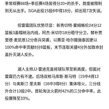
季常规赛68场+季后赛4场皆得分20+的杀手，首度被限制
到无从出手。SGA此役15投8中得18分，却出现7次失误。
但雷霆团队优势尽显：新秀切特·霍姆格伦24分12
篮板3盖帽统治内线，阿杰·米切尔18分稳守分卫，替补贾
里德·麦凯恩12分奇兵突袭，以赛亚·哈尔滕施泰因更以
100%命中率贡献8分9篮板，末节连取关键4分外加致命封
盖扑灭湖人反扑。
湖人主帅JJ·雷迪克虽将球队带至新高度，但面对
雷霆仍力有不逮。后场双枪马库斯·斯马特（15中4得12
分）与奥斯汀·里夫斯（16中3得8分）集体哑火，三分线
外合计13投2中。首轮淘汰火箭时42%的三分命中率，此
役骤降至33%。