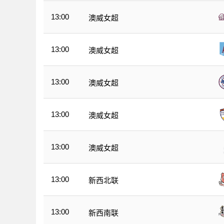
13:00
澳威女超
13:00
澳威女超
13:00
澳威女超
13:00
澳威女超
13:00
澳威女超
13:00
新西北联
13:00
新西南联