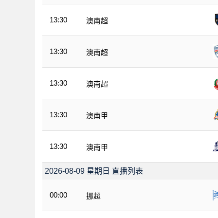
13:30
澳南超
13:30
澳南超
13:30
澳南超
13:30
澳南甲
13:30
澳南甲
2026-08-09 星期日 直播列表
00:00
挪超