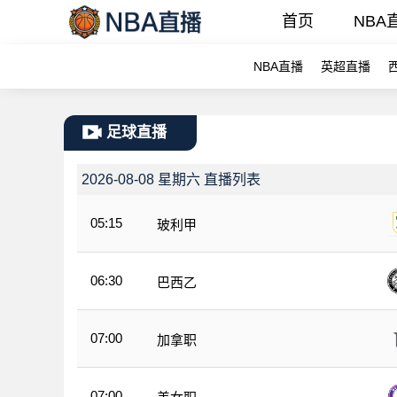
首页
NBA
NBA直播
英超直播
足球直播
2026-08-08 星期六 直播列表
05:15
玻利甲
06:30
巴西乙
07:00
加拿职
07:00