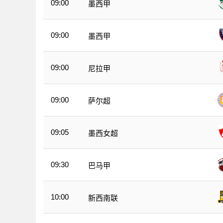
09:00
墨西甲
09:00
墨西甲
09:00
尼拉甲
09:00
萨尔超
09:05
墨西女超
09:30
巴马甲
10:00
新西南联