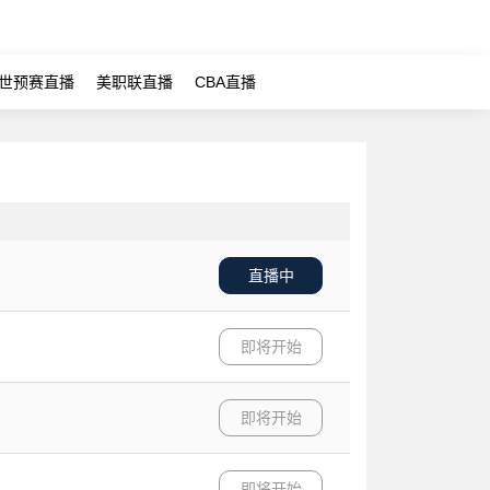
世预赛直播
美职联直播
CBA直播
直播中
即将开始
即将开始
即将开始