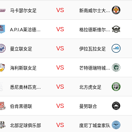
VS
马卡瑟尔女足
新南威尔士大学
女足
VS
A.P.I.A莱洽德女
格拉德斯维尔乌
足
鸦女足
VS
曼立联女足
伊拉瓦拉女足
VS
海利斯联女足
芒特德瑞特城女
足
VS
悉尼奥林匹克女
北方虎女足
足
VS
伯肯黑德联
曼努联合
VS
北部足球俱乐部
度尼丁城皇家队