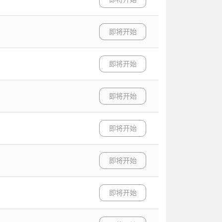
即将开始
即将开始
即将开始
即将开始
即将开始
即将开始