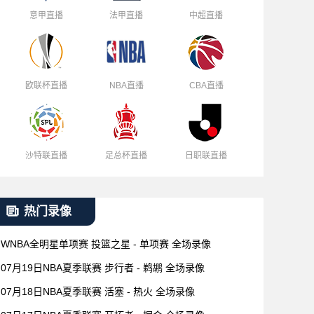
意甲直播
法甲直播
中超直播
欧联杯直播
NBA直播
CBA直播
沙特联直播
足总杯直播
日职联直播
热门录像
WNBA全明星单项赛 投篮之星 - 单项赛 全场录像
07月19日NBA夏季联赛 步行者 - 鹈鹕 全场录像
07月18日NBA夏季联赛 活塞 - 热火 全场录像