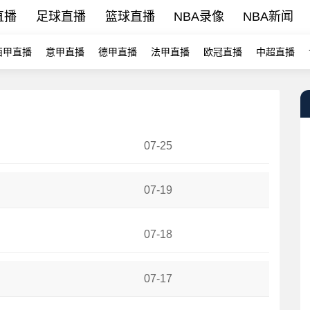
直播
足球直播
篮球直播
NBA录像
NBA新闻
西甲直播
意甲直播
德甲直播
法甲直播
欧冠直播
中超直播
07-25
07-19
07-18
07-17