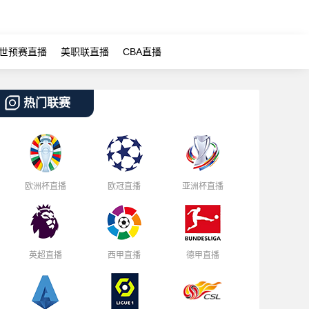
世预赛直播
美职联直播
CBA直播
热门联赛
欧洲杯直播
欧冠直播
亚洲杯直播
英超直播
西甲直播
德甲直播