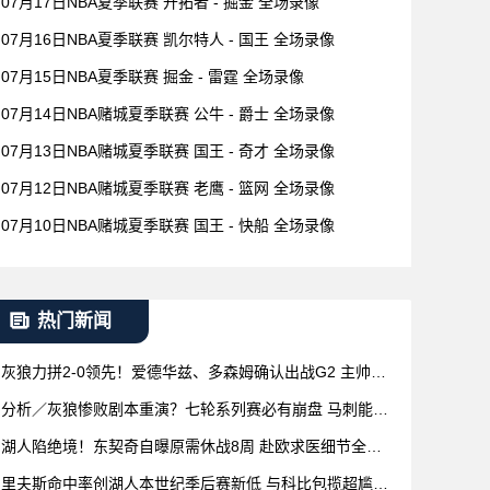
07月17日NBA夏季联赛 开拓者 - 掘金 全场录像
07月16日NBA夏季联赛 凯尔特人 - 国王 全场录像
07月15日NBA夏季联赛 掘金 - 雷霆 全场录像
07月14日NBA赌城夏季联赛 公牛 - 爵士 全场录像
07月13日NBA赌城夏季联赛 国王 - 奇才 全场录像
07月12日NBA赌城夏季联赛 老鹰 - 篮网 全场录像
07月10日NBA赌城夏季联赛 国王 - 快船 全场录像
热门新闻
灰狼力拼2-0领先！爱德华兹、多森姆确认出战G2 主帅承
诺：将增加上场时间
分析／灰狼惨败剧本重演？七轮系列赛必有崩盘 马刺能否
破除魔咒关键在G3
湖人陷绝境！东契奇自曝原需休战8周 赴欧求医细节全披
露：连打4针
里夫斯命中率创湖人本世纪季后赛新低 与科比包揽超尴尬