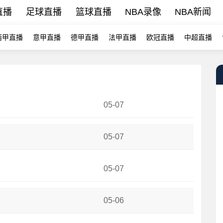
直播
足球直播
篮球直播
NBA录像
NBA新闻
西甲直播
意甲直播
德甲直播
法甲直播
欧冠直播
中超直播
05-07
否破除魔咒关键在G3
05-07
平系列赛
05-07
惊呼：绿间附体啦
05-06
00分30盖帽创历史最快纪录