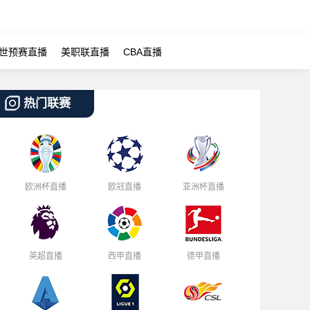
世预赛直播
美职联直播
CBA直播
热门联赛
欧洲杯直播
欧冠直播
亚洲杯直播
英超直播
西甲直播
德甲直播