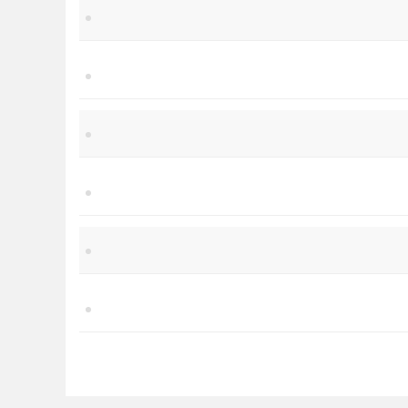
马刺横扫开拓者剑指西区三强 卫冕冠军雷霆需警惕
"法国怪物"首秀炸裂！文班亚马35分创队史纪录 马刺
福克斯高薪低效沦为战犯！文班亚马伤退他末节隐身 
马刺伤病潮！文班亚马面部着地重伤 巴恩斯哈珀接连
马刺遭重创！文班亚马头部重摔离场 进入脑震荡协议G
马刺夺冠梦碎？文班亚马重摔昏迷 美媒曝光惊悚瞬间