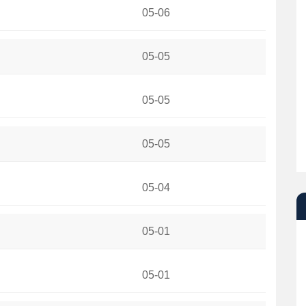
05-06
球漏判
05-05
大防守纪录
05-05
迹 球迷惊呼：见证传奇
05-05
投进
05-04
森林狼半场防守制胜
05-01
6记火锅统治攻防
05-01
内比肩约基奇