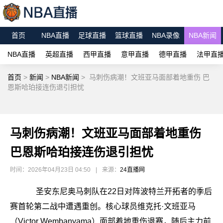
首页
NBA直播
足球直播
篮球直播
NBA录像
NBA新闻
NBA直播
英超直播
西甲直播
意甲直播
德甲直播
法甲直
首页
>
新闻
>
NBA新闻
>
马刺伤病潮！文班亚马面部着地重伤 巴
恩斯哈珀接连伤退引担忧
马刺伤病潮！文班亚马面部着地重伤
巴恩斯哈珀接连伤退引担忧
时间：2026年04月23日 04:50
|
来源：
24直播网
圣安东尼奥马刺队在22日对阵波特兰开拓者的季后
赛首轮第二战中遭遇重创。核心球员维克托·文班亚马
（Victor Wembanyama）面部着地重伤退赛，随后主力前