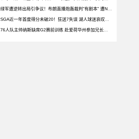
绿军遭逆转出局引争议！布朗直播炮轰裁判"有剧本" 遭NB
A重罚157万
SGA近一年首度得分未破20！狂送7失误 湖人球迷哀叹：
这都能输
76人队主帅纳斯缺席G2赛前训练 赴爱荷华州参加兄长葬
礼