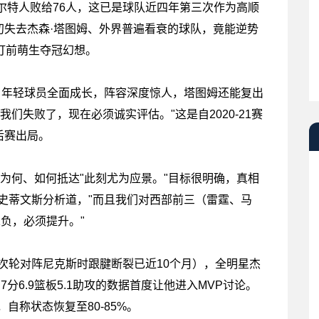
特人败给76人，这已是球队近四年第三次作为高顺
初失去杰森·塔图姆、外界普遍看衰的球队，竟能逆势
打前萌生夺冠幻想。
年轻球员全面成长，阵容深度惊人，塔图姆还能复出
是我们失败了，现在必须诚实评估。"这是自2020-21赛
后赛出局。
何、如何抵达"此刻尤为应景。"目标很明确，真相
史蒂文斯分析道，"而且我们对西部前三（雷霆、马
负，必须提升。"
轮对阵尼克斯时跟腱断裂已近10个月），全明星杰
7分6.9篮板5.1助攻的数据首度让他进入MVP讨论。
，自称状态恢复至80-85%。