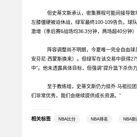
但史蒂文斯承认，密集赛程可能间接导致塔图
左膝僵硬被迫休战，绿军最终100-109告负。
激增（季后赛6战场均36.3分钟，两场超40分钟
阵容调整尚不明朗，今夏唯一完全自由球员
安芬尼·西蒙斯换来）。但绿军在该交易中获得27
中"。他未透露具体目标，但强调"提升篮下杀伤力
至于教练组，史蒂文斯仍力挺乔·马祖拉团队
们非常优秀，我们会继续提供成长资源。"
相关标签
NBA比分
NBA排名
NBA新