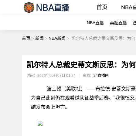
首页
NBA
NBA直播
英超直播
首页
>
新闻
>
NBA新闻
>
凯尔特人总裁史蒂文斯反思：为何
凯尔特人总裁史蒂文斯反思：为何
时间：2026年05月07日 01:24
|
来源：
24直播网
波士顿（美联社）——布拉德·史蒂文斯毫
为自己此刻仍在观看球队征战季后赛。"我很愤怒
结发布会上坦言。