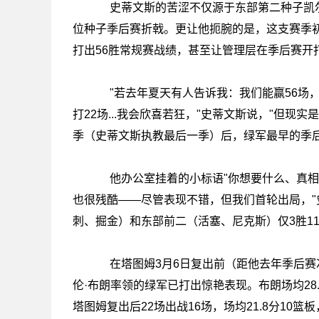
史蒂文斯的苦涩不仅源于东部第二种子凯尔
位种子季后赛折戟。更让他扼腕的是，这支赛季
打出56胜常规赛战绩，甚至让管理层在季后赛开
"若去年夏天有人告诉我：我们能赢56场，
打22场...我会欣喜若狂，"史蒂文斯说，"但现实
季（史蒂文斯执教最后一季）后，绿军最早的季
他办公室挂着的小标语"你想要什么、真相为
也很残酷——尽管表现不错，但我们首轮出局，"
刺、掘金）和东部前二（活塞、尼克斯）仅3胜11
在塔图姆3月6日复出前（距他去年季后赛次
伦·布朗率领的绿军已打出惊艳表现。布朗场均28.
塔图姆复出后22场出战16场，场均21.8分10篮板