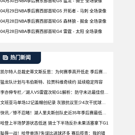
04月30日NBA季后赛东部首轮G5 猛龙 - 骑士 全场录像
04月29日NBA季后赛西部首轮G5 开拓者 - 马刺 全场录像
04月28日NBA季后赛西部首轮G5 森林狼 - 掘金 全场录像
04月28日NBA季后赛西部首轮G4 雷霆 - 太阳 全场录像
热门新闻
凯尔特人总裁史蒂文斯反思：为何赛季高开低走 季后赛首
轮即遭淘汰
猛龙队计划与韦伯斯特、拉贾科维奇续约 延续稳定阵容
李亦伸专栏／湖人VS雷霆次轮G1解析：防守未达最佳但仍
可圈可点
文班亚马单场12记盖帽创纪录 灰狼抗议至少4次干扰球漏
判
快讯／惨不忍睹！湖人里夫斯创队史近35年季后赛最低效
投篮纪录
哈登上半场梦游状态低迷 骑士下半场反扑未果活塞拿下G1
耻辱一战！哈登单场7失误比进球还多 赛后揽责：我的错