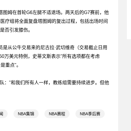
姆在首轮G6左腿不适退场。两天后的G7赛前，他
球队医疗组将全面复盘塔图姆的复出过程，包括出场时间
）是否引发膝伤。
是从公牛交易来的尼古拉·武切维奇（交易截止日用
50万美元特例，史蒂文斯表示"所有选项都在考虑
是重点"。
："和我们所有人一样，教练组需要持续进步。但他
闻
NBA集锦
NBA赛程
NBA季后赛